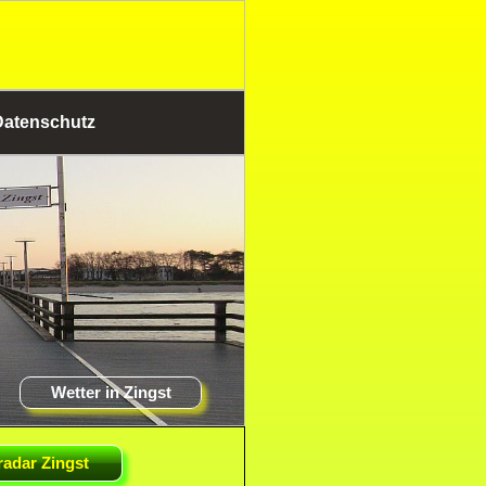
atenschutz
Wetter in Zingst
radar Zingst