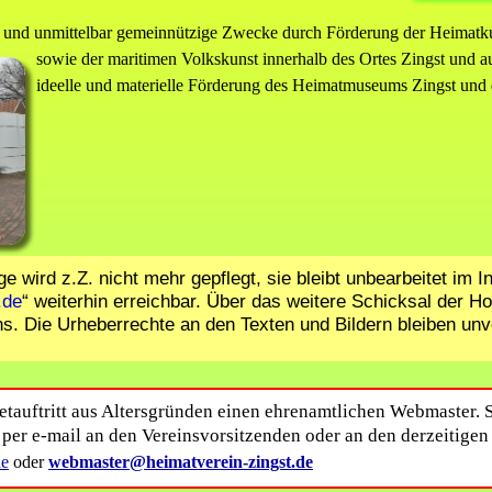
ch und unmittelbar gemeinnützige Zwecke durch Förderung der Heimatk
sowie der maritimen Volkskunst innerhalb des Ortes Zingst und au
ideelle und materielle Förderung des Heimatmuseums Zingst und 
 wird z.Z. nicht mehr gepflegt, sie bleibt unbearbeitet im In
.de
“ weiterhin erreichbar. Über das weitere Schicksal der 
s. Die Urheberrechte an den Texten und Bildern bleiben unv
etauftritt aus Altersgründen einen ehrenamtlichen Webmaster. S
e per e-mail an den Vereinsvorsitzenden oder an den derzeitige
ins:
de
oder
webmaster@heimatverein-zingst.de
ng des Heimatmuseums Zingst als Mittelpunkt der Pflege des Heimat