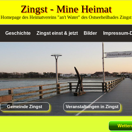
Zingst - Mine Heimat
Homepage des Heimatvereins "an't Water" des Ostseeheilbades Zingst
Geschichte
Zingst einst & jetzt
Bilder
Impressum-D
Gemeinde Zingst
Veranstaltungen in Zingst
Wetter