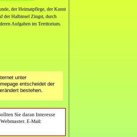
unde, der
Heimatpflege, der Kunst
f der Halbinsel Zingst, durch
deren Aufgaben im Territorium.
ternet unter
Homepage entscheidet der
erändert bestehen.
ollten Sie daran Interesse
n Webmaster.
E-Mail:
gedankens.