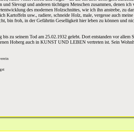
 und Slevogt und anderen tüchtigen Menschen zusammen, denen ich v
rtentwicklung des modernen Holzschnittes, wie ich ihn anstrebe, zu da
ich Kartoffeln usw., radiere, schneide Holz, male, vergesse auch mein
ht, bin froh, in der Gefährtin Geselligkeit hier leben zu können und nic
g bis zu seinem Tod am 25.02.1932 gelebt. Dort entstanden vor allem 
 denen Hoberg auch in KUNST UND LEBEN vertreten ist. Sein Wohnha
verein
gst