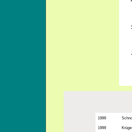
1999
Schnor
1999
Krüge