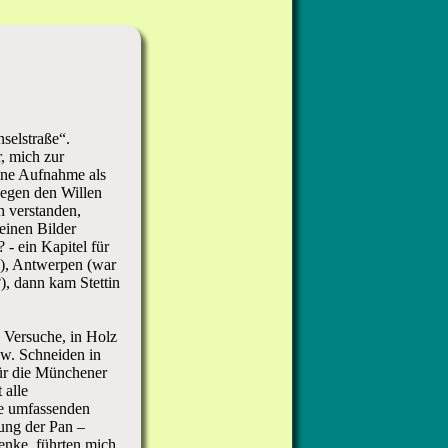
nselstraße“.
r, mich zur
ine Aufnahme als
gegen den Willen
h verstanden,
einen Bilder
 - ein Kapitel für
on), Antwerpen (war
?), dann kam Stettin
h Versuche, in Holz
zw. Schneiden in
für die Münchener
 alle
ne umfassenden
ung der Pan –
denke, führten mich