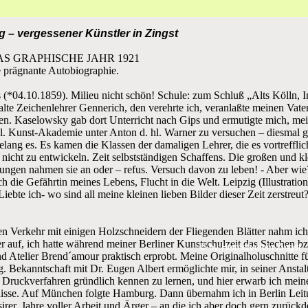
 – vergessener Künstler in Zingst
t, DAS GRAPHISCHE JAHR 1921
e prägnante Autobiographie.
s (*04.10.1859). Milieu nicht schön! Schule: zum Schluß „Alts Kölln, I
alte Zeichenlehrer Gennerich, den verehrte ich, veranlaßte meinen Vate
en. Kaselowsky gab dort Unterricht nach Gips und ermutigte mich, me
gl. Kunst-Akademie unter Anton d. hl. Warner zu versuchen – diesmal 
gelang es. Es kamen die Klassen der damaligen Lehrer, die es vortrefflic
icht zu entwickeln. Zeit selbstständigen Schaffens. Die großen und kl
lungen nahmen sie an oder – refus. Versuch davon zu leben! - Aber wie?
ch die Gefährtin meines Lebens, Flucht in die Welt. Leipzig (Illustrati
Liebte ich- wo sind all meine kleinen lieben Bilder dieser Zeit zerstreut
.
en Verkehr mit einigen Holzschneidern der Fliegenden Blätter nahm ic
r auf, ich hatte während meiner Berliner Kunstschulzeit das Stechen b
© by Heimatverein Zingst
© by Heimatverein Zingst
d Atelier Brend´amour praktisch erprobt. Meine Originalholuschnitte 
. Bekanntschaft mit Dr. Eugen Albert ermöglichte mir, in seiner Anstalt
Druckverfahren gründlich kennen zu lernen, und hier erwarb ich mei
isse. Auf München folgte Hamburg. Dann übernahm ich in Berlin Leit
sirer, Jahre voller Arbeit und Ärger – an die ich aber doch gern zurück