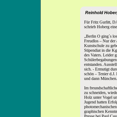
Reinhold Hoberg
Für Fritz Gurlit
schrieb Hoberg ein
„Berlin O ging´s lo
Freudlos – Nur der 
Kunstschule zu geb
Stipendiat in die K
des Vaters. Leider 
Schülerbegabungen n
entstanden. Ausstel
sich. - Ermutigt dur
schön – Tenier d.J. 
und dann München
Im freundschaftlich
zu schneiden, wiede
Holz unter Vogel un
Jugend hatten Erfolg
photomechanischen 
graphischen Kenntn
Presse bei Paul Cas